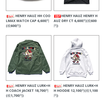
HENRY HAUZ HH COO
HENRY HAUZ HENRY H
LMAX WATCH CAP
6,600円
AUZ DRY CT
6,600円(税600
(税600円)
円)
HENRY HAUZ LURK×H
HENRY HAUZ LURK×H
H COACH JACKET
18,700円
H HOODIE
12,100円(税1,100
(税1,700円)
円)