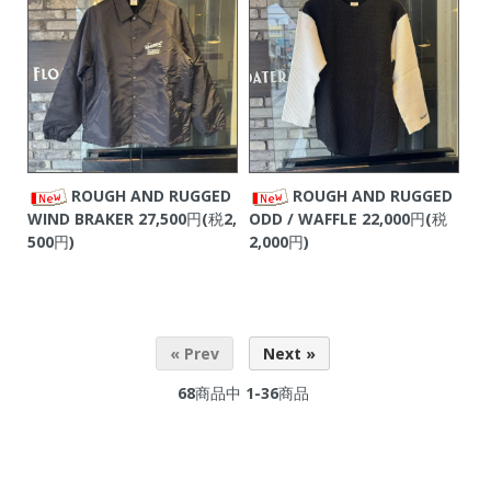
ROUGH AND RUGGED
ROUGH AND RUGGED
WIND BRAKER
27,500円(税2,
ODD / WAFFLE
22,000円(税
500円)
2,000円)
« Prev
Next »
68
商品中
1-36
商品