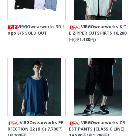
VIRGOwearworks 3D l
VIRGOwearworks KIT
ogo S/S
SOLD OUT
E ZIPPER CUTSHIRTS
16,280
円(税1,480円)
VIRGOwearworks PE
VIRGOwearworks CR
RFECTION 22 (BIG)
7,700円
EST PANTS [CLASSIC LINE]
(税700円)
19,580円(税1,780円)