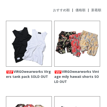
おすすめ順
|
価格順
| 新着順
VIRGOwearworks Virg
VIRGOwearworks Vint
ers tank pack
SOLD OUT
age mily hawaii shorts
SO
LD OUT