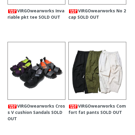
VIRGOwearworks Inva
VIRGOwearworks No 2
riable pkt tee
SOLD OUT
cap
SOLD OUT
VIRGOwearworks Cros
VIRGOwearworks Com
s V cushion Sandals
SOLD
fort fat pants
SOLD OUT
OUT