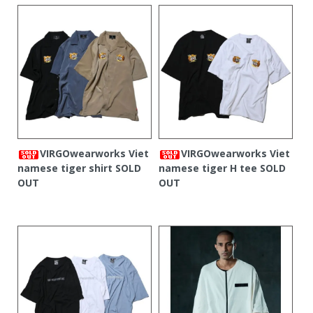
VIRGOwearworks Viet
VIRGOwearworks Viet
namese tiger shirt
SOLD
namese tiger H tee
SOLD
OUT
OUT