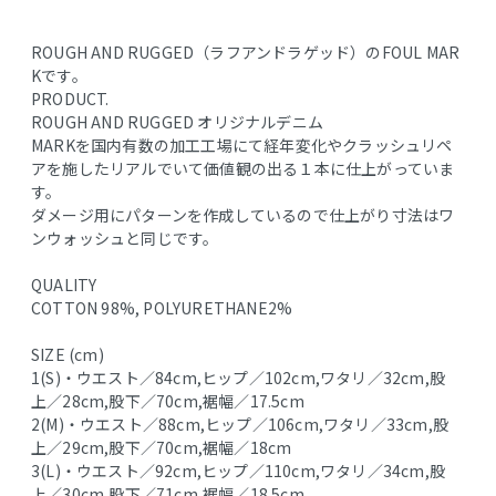
ROUGH AND RUGGED（ラフアンドラゲッド）のFOUL MAR
Kです。
PRODUCT.
ROUGH AND RUGGED オリジナルデニム
MARKを国内有数の加工工場にて経年変化やクラッシュリペ
アを施したリアルでいて価値観の出る１本に仕上がっていま
す。
ダメージ用にパターンを作成しているので仕上がり寸法はワ
ンウォッシュと同じです。
QUALITY
COTTON 98%, POLYURETHANE2%
SIZE (cm)
1(S)・ウエスト／84cm,ヒップ／102cm,ワタリ／32cm,股
上／28cm,股下／70cm,裾幅／17.5cm
2(M)・ウエスト／88cm,ヒップ／106cm,ワタリ／33cm,股
上／29cm,股下／70cm,裾幅／18cm
3(L)・ウエスト／92cm,ヒップ／110cm,ワタリ／34cm,股
上／30cm,股下／71cm,裾幅／18.5cm