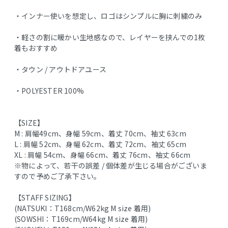
・インナー使いを想定し、ロゴはシンプルに胸に刺繍のみ
・軽さの割に暖かい生地感なので、レイヤーを挟んでの1枚
着もおすすめ
・タウン / アウトドアユース
・POLYESTER 100%
【SIZE】
M : 肩幅49cm、身幅 59cm、着丈 70cm、袖丈 63cm
L : 肩幅 52cm、身幅 62cm、着丈 72cm、袖丈 65cm
XL : 肩幅 54cm、身幅 66cm、着丈 76cm、袖丈 66cm
※物によって、若干の誤差 / 個体差が生じる場合がございま
すので予めご了承下さい。
【STAFF SIZING】
(NATSUKI：T168cm/W62kg M size 着用)
(SOWSHI：T169cm/W64kg M size 着用)