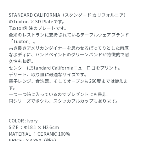
STANDARD CALIFORNIA（スタンダード カリフォルニア）
のTuxton × SD Plateです。
Tuxton別注のプレートです。
全米のレストランに支持されているテーブルウェアブランド
「Tuxton」。
古き良きアメリカンダイナーを思わせるぽってりとした肉厚
なボディに、ハンドペイントのグリーンバンドが特徴的で耐
久性も抜群。
センターにStandard Californiaニューロゴをプリント。
デザート、取り皿に最適なサイズです。
電子レンジ、食洗器、そしてオーブンも260度までは使えま
す。
一つ一つ箱に入っているのでプレゼントにも是非。
同シリーズでボウル、スタッカブルカップもあります。
COLOR : Ivory
SIZE ：Φ18.1 × H2.6cm
MATERIAL ： CERAMIC 100%
PRICE : ￥3,850（税込）