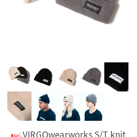
VIRGOwearworks S/T knit