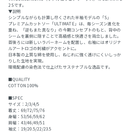
2 Sです。
▼説明
シンプルながらも計算し尽くされた半袖モデルの「S」
プレミアムカットソー「ULTIMATE」は、毎シーズン進化を
重ね、「逆もまた真なり」の今期コンセプトのもと、背中の
シームを裏側に隠すことで高級感と快適さを両立しました。
首後ろには新しいラバーネームを配置し、右袖にはオリジナ
ルアートロゴの刺繍がアクセントに。
日本製の上質な綿を使用し、ねじれに強く透けにくいしっか
りした生地を実現。
環境配慮の染色法で仕上げたサステナブルな逸品です。
■QUALITY
COTTON 100%
■SPEC
サイズ：2/3/4/5
着丈：69/72/75/76
身幅：53/56/59/62
肩幅：43/46/49/51
袖丈：19/20.5/22/23.5