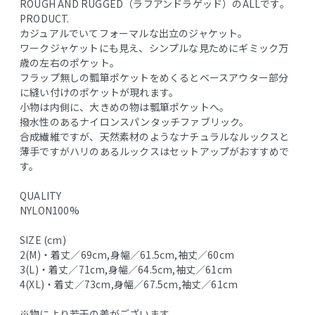
ROUGH AND RUGGED（ラフアンドラゲッド）のALLです。
PRODUCT.
カジュアルでいてフォーマルな出立のジャケット。
ワークジャケットにも見え、シンプルな見ためにギミック万
歳の左右のポケット。
フラップ無しの瓢箪ポケットをめくるとベースアウター部分
に縫い付けのポケットが現れます。
小物は内側に、大きめの物は瓢箪ポケットへ。
撥水性のあるナイロンスパンタッチファブリック。
合成繊維ですが、天然素材のようなナチュラルなルックスと
薄手ですがハリのあるルックスはセットアップがおすすめで
す。
QUALITY
NYLON100%
SIZE (cm)
2(M)・着丈／69cm,身幅／61.5cm,袖丈／60cm
3(L)・着丈／71cm,身幅／64.5cm,袖丈／61cm
4(XL)・着丈／73cm,身幅／67.5cm,袖丈／61cm
※物により若干の差がございます。