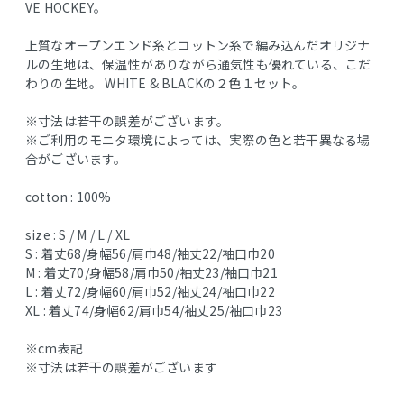
VE HOCKEY。
上質なオープンエンド糸とコットン糸で編み込んだオリジナ
ルの生地は、保温性がありながら通気性も優れている、こだ
わりの生地。 WHITE & BLACKの２色１セット。
※寸法は若干の誤差がございます。
※ご利用のモニタ環境によっては、実際の色と若干異なる場
合がございます。
cotton : 100%
size : S / M / L / XL
S : 着丈68/身幅56/肩巾48/袖丈22/袖口巾20
M : 着丈70/身幅58/肩巾50/袖丈23/袖口巾21
L : 着丈72/身幅60/肩巾52/袖丈24/袖口巾22
XL : 着丈74/身幅62/肩巾54/袖丈25/袖口巾23
※cm表記
※寸法は若干の誤差がございます