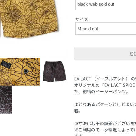
サイズ
S
EVILACT（イーブルアクト） のSP
オリジナルの「EVILACT SP
た、総柄のイージーパンツ。
ゆとりあるパターンとほどよい
着。
※寸法は若干の誤差がございま
※ご利用のモニタ環境によって
ます。