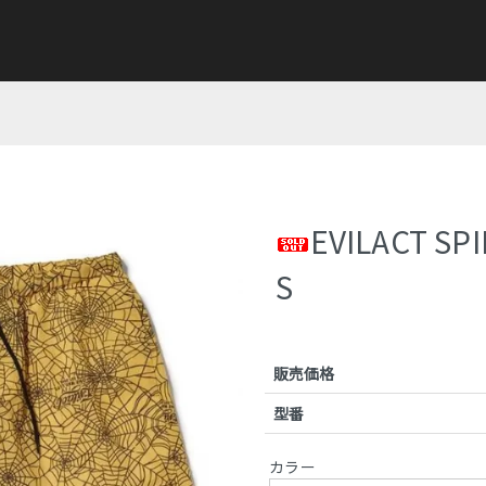
EVILACT SP
S
販売価格
型番
カラー