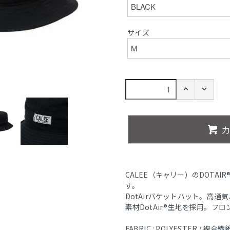
サイズ
CALEE（キャリー）のDOTAIR®︎ M
す。
DotAirバケットハット。高
素材DotAir®︎生地を採用。
FABRIC : POLYESTER / 複合繊