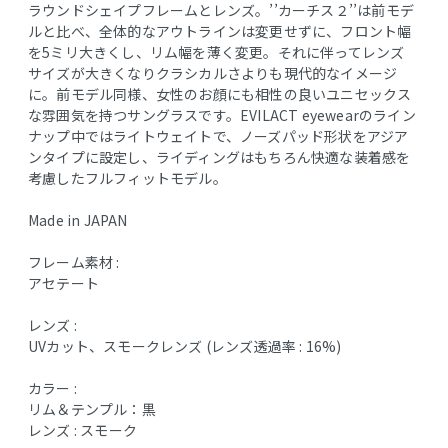
ラウンドシェイプフレームとレンズ。’’カーチス２’’は前モデ
ルと比べ、全体的なアウトラインは変更せずに、フロント幅
を5ミリ大きくし、リム幅を薄く変更。それに伴ってレンズ
サイズが大きくなりクラシカルさよりも現代的なイメージ
に。前モデル同様、女性のお顔にも相性の良いユニセックス
な雰囲気を持つサングラスです。EVILACT eyewearのライン
ナップ中ではライトウェイトで、ノーズパッド形状をアジア
ンタイプに設定し、ライディングはもちろん快適な装着感を
考慮したフルフィットモデル。
Made in JAPAN
フレーム素材 :
アセテート
レンズ :
UVカット、スモークレンズ (レンズ透過率 : 16%)
カラー :
リム＆テンプル：黒
レンズ : スモーク