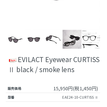
EVILACT Eyewear CURTISS
Ⅱ black / smoke lens
15,950円(税1,450円)
販売価格
型番
EAE24-10-CURTISS Ⅱ