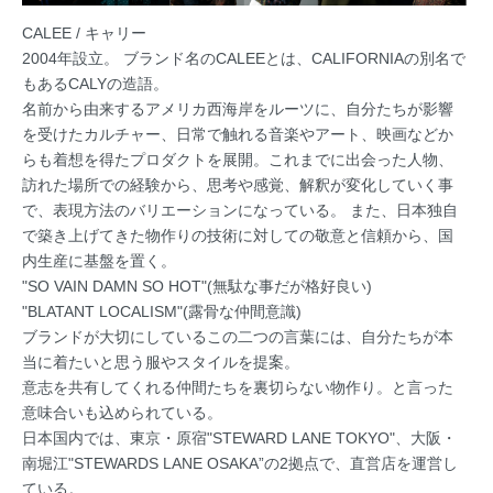
CALEE / キャリー
2004年設立。 ブランド名のCALEEとは、CALIFORNIAの別名で
もあるCALYの造語。
名前から由来するアメリカ西海岸をルーツに、自分たちが影響
を受けたカルチャー、日常で触れる音楽やアート、映画などか
らも着想を得たプロダクトを展開。これまでに出会った人物、
訪れた場所での経験から、思考や感覚、解釈が変化していく事
で、表現方法のバリエーションになっている。 また、日本独自
で築き上げてきた物作りの技術に対しての敬意と信頼から、国
内生産に基盤を置く。
"SO VAIN DAMN SO HOT"(無駄な事だが格好良い)
"BLATANT LOCALISM"(露骨な仲間意識)
ブランドが大切にしているこの二つの言葉には、自分たちが本
当に着たいと思う服やスタイルを提案。
意志を共有してくれる仲間たちを裏切らない物作り。と言った
意味合いも込められている。
日本国内では、東京・原宿"STEWARD LANE TOKYO"、大阪・
南堀江"STEWARDS LANE OSAKA”の2拠点で、直営店を運営し
ている。