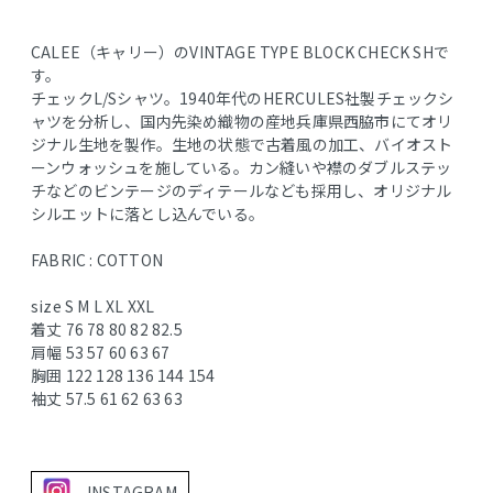
CALEE（キャリー）のVINTAGE TYPE BLOCK CHECK SHで
す。
チェックL/Sシャツ。1940年代のHERCULES社製チェックシ
ャツを分析し、国内先染め織物の産地兵庫県西脇市にてオリ
ジナル生地を製作。生地の状態で古着風の加工、バイオスト
ーンウォッシュを施している。カン縫いや襟のダブルステッ
チなどのビンテージのディテールなども採用し、オリジナル
シルエットに落とし込んでいる。
FABRIC : COTTON
size S M L XL XXL
着丈 76 78 80 82 82.5
肩幅 53 57 60 63 67
胸囲 122 128 136 144 154
袖丈 57.5 61 62 63 63
INSTAGRAM